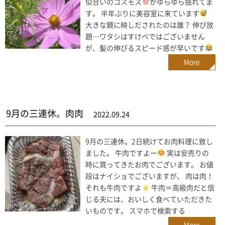
似合いのコスモス
がゆらゆら揺れてま
す。 半年ぶりに美容室に来ています
大きな鏡に映しだされたのは誰？ 伸び放
題…ワタシはすけべではございません
が、髪の伸びるスピード感が早いです
More
9月の三連休。肉肉
2022.09.24
9月の三連休。2日続けてお肉料理に致し
ました。 牛肉ですよー
実は安売りの
時に買ってきたお肉でございます。 お値
段はナイショでございますが、 肉は肉！
それも牛肉ですよ
牛肉＝高級肉だと信
じる夫には、おいしく食べていただきた
いものです。 スマホで検索する
More