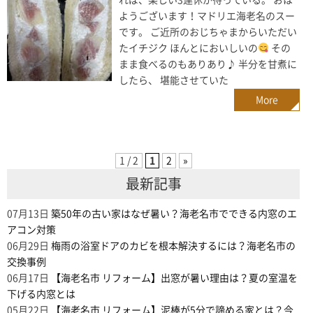
ようございます！マドリエ海老名のスー
です。 ご近所のおじちゃまからいただい
たイチジク ほんとにおいしいの
その
まま食べるのもありあり♪ 半分を甘煮に
したら、 堪能させていた
More
1 / 2
1
2
»
最新記事
07月13日
築50年の古い家はなぜ暑い？海老名市でできる内窓のエ
アコン対策
06月29日
梅雨の浴室ドアのカビを根本解決するには？海老名市の
交換事例
06月17日
【海老名市 リフォーム】出窓が暑い理由は？夏の室温を
下げる内窓とは
05月22日
【海老名市 リフォーム】泥棒が5分で諦める家とは？今