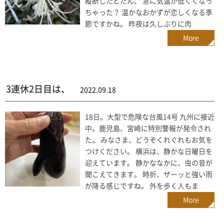
縦断したとたん、 急に気温が低くくなっ
ちゃった？ 温かなおかずが恋しくなる季
節ですかね。 昨夜は久しぶりに肉
More
3連休2日目は、
2022.09.18
18日。大型で危険な台風14号 九州に接近
中。鹿児島、宮崎に特別警報が発令され
た。 みなさま、どうぞくれぐれもお気を
つけください。 横浜は、静かな日曜日を
迎えています。 静かななかに、虫の音が
聞こえてきます。 時折、ザーッと強い雨
が降る感じですね。 外を歩く人もま
More