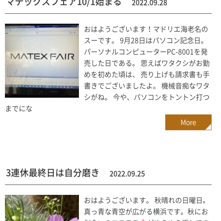
マテックスフェア10/1始まる
2022.09.28
おはようございます！マドリエ海老名の
スーです。 9月28日はパソコン記念日。
パーソナルコンピューターPC-8001を発
売した日である。 思えばワタクシがお勤
めを初めた頃は、 売り上げも請求書も手
書きでございましたよ。 機械音痴なワタ
シがね。 今や、パソコンをトントン打つ
までにな
More
3連休最終日は自分磨き
2022.09.25
おはようございます。 秋晴れの日曜日｡
真っ青な青空が広がる横浜です。秋にお