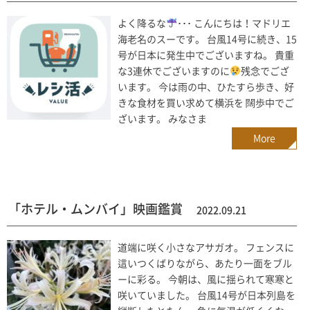
よく降るな
･･･ こんにちは！マドリエ
海老名のスーです。 台風14号に続き、15
号が日本に発生中でございますね。 貴重
な3連休でございますのに
残念でござ
います。 今は雨の中、ひたすら歩き、好
きな食材を買い求めて横浜を 闊歩中でご
ざいます。 みなさま
More
「ホテル・ムンバイ」映画鑑賞
2022.09.21
道端に咲く小さなアサガオ。 フェンスに
這いつくばりながら、あたり一面をブル
ーに彩る。 今朝は、風に揺られて寒寒と
咲いていました。 台風14号が日本列島を