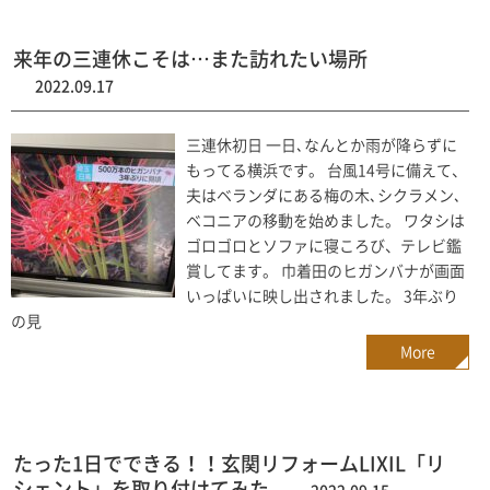
来年の三連休こそは…また訪れたい場所
2022.09.17
三連休初日 一日､なんとか雨が降らずに
もってる横浜です。 台風14号に備えて、
夫はベランダにある梅の木､シクラメン､
ベコニアの移動を始めました。 ワタシは
ゴロゴロとソファに寝ころび、テレビ鑑
賞してます。 巾着田のヒガンバナが画面
いっぱいに映し出されました。 3年ぶり
の見
More
たった1日でできる！！玄関リフォームLIXIL「リ
シェント」を取り付けてみた。