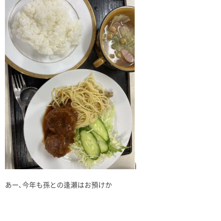
Ì
あー､今年も孫との逢瀬はお預けか