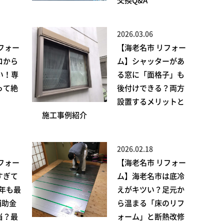
交換Q&A
2026.03.06
フォー
【海老名市 リフォー
ロから
ム】シャッターがあ
い！専
る窓に「面格子」も
って絶
後付けできる？両方
設置するメリットと
施工事例紹介
2026.02.18
フォー
【海老名市 リフォー
すぎて
ム】海老名市は底冷
6年も最
えがキツい？足元か
補助金
ら温まる「床のリフ
当？最
ォーム」と断熱改修