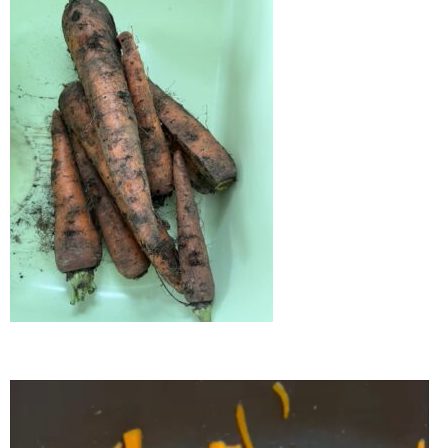
動
画
プ