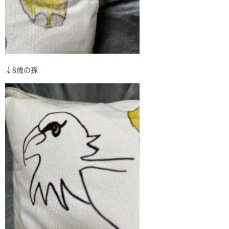
↓8歳の孫