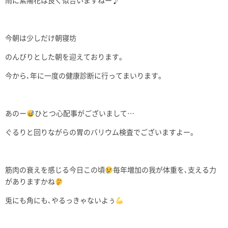
雨に紫陽花は良く似合いますねー♪
今朝は少しだけ朝寝坊
のんびりとした朝を迎えております。
今から､年に一度の健康診断に行ってまいります。
あのー
ひとつ心配事がございまして…
ぐるりと回りながらの胃のバリウム検査でございますよー。
筋肉の衰えを感じる今日この頃
毎年増加の我が体重を､支える力
がありますかね
兎にも角にも､やるっきゃないよぅ