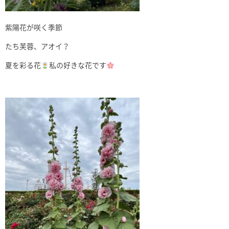
紫陽花が咲く季節
たち芙蓉、アオイ？
夏を彩る花
私の好きな花です