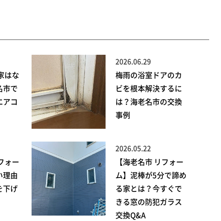
2026.06.29
家はな
梅雨の浴室ドアのカ
名市で
ビを根本解決するに
エアコ
は？海老名市の交換
事例
2026.05.22
フォー
【海老名市 リフォー
い理由
ム】泥棒が5分で諦め
を下げ
る家とは？今すぐで
きる窓の防犯ガラス
交換Q&A