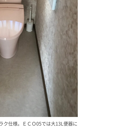
ク仕様。ＥＣＯ05では大13L便器に