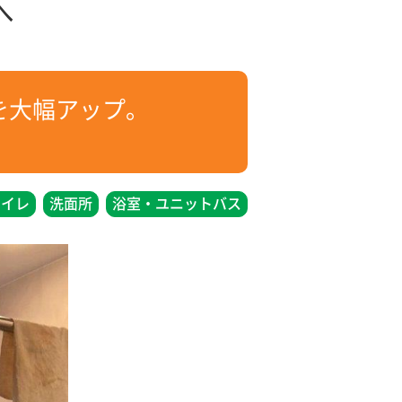
へ
を大幅アップ。
トイレ
洗面所
浴室・ユニットバス