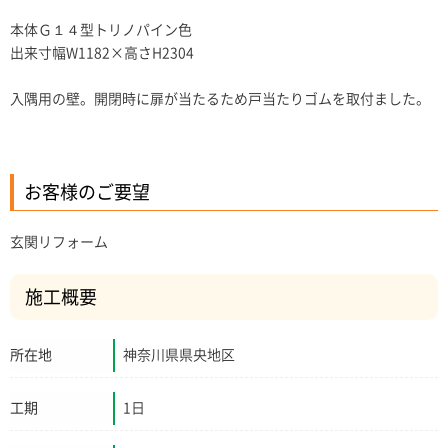
本体Ｇ１４型トリノパイン色
出来寸幅W1182×高さH2304
入隅用の壁。開閉時に扉が当たるため戸当たりゴムを取付ました。
お客様のご要望
玄関リフォーム
施工概要
所在地
神奈川県県央地区
工期
1日