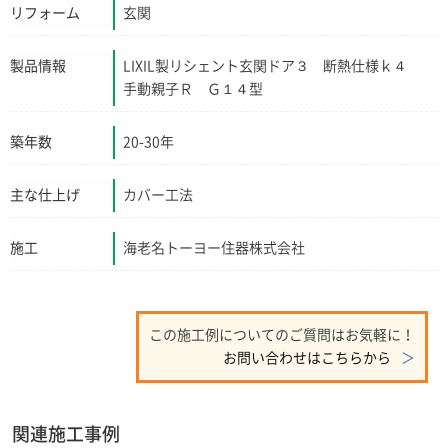
リフォーム
玄関
製品情報
LIXIL製リシェント玄関ドア３ 断熱仕様ｋ４
手動親子Ｒ Ｇ１４型
築年数
20-30年
主な仕上げ
カバー工法
施工
海老名トーヨー住器株式会社
この施工例についてのご質問はお気軽に！
お問い合わせはこちらから
関連施工事例