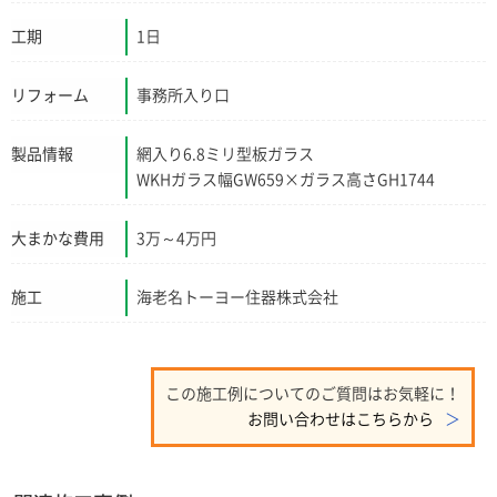
工期
1日
リフォーム
事務所入り口
製品情報
網入り6.8ミリ型板ガラス
WKHガラス幅GW659×ガラス高さGH1744
大まかな費用
3万～4万円
施工
海老名トーヨー住器株式会社
この施工例についてのご質問はお気軽に！
お問い合わせはこちらから